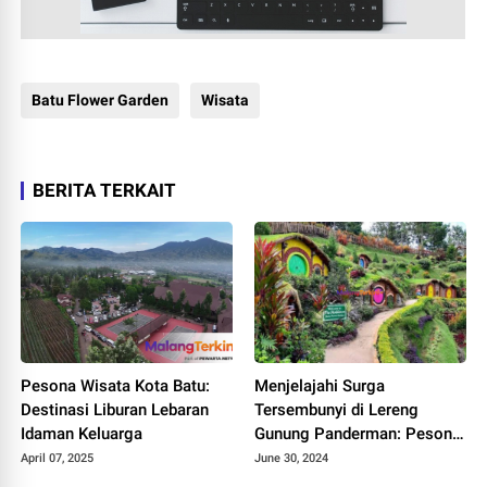
Batu Flower Garden
Wisata
BERITA TERKAIT
Pesona Wisata Kota Batu:
Menjelajahi Surga
Destinasi Liburan Lebaran
Tersembunyi di Lereng
Idaman Keluarga
Gunung Panderman: Pesona
Batu Flower Garden
April 07, 2025
June 30, 2024