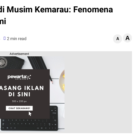
 di Musim Kemarau: Fenomena
mi
A
4
2 min read
A
Advertisement