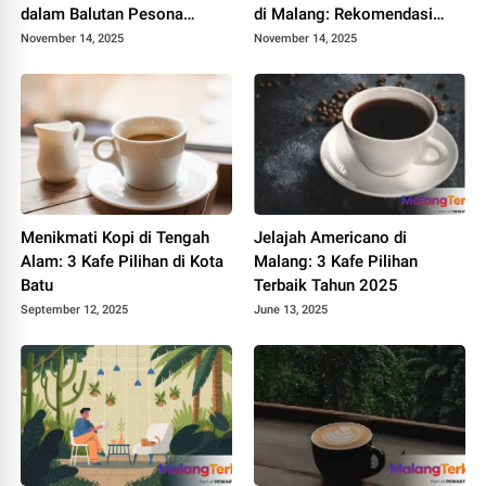
dalam Balutan Pesona
di Malang: Rekomendasi
Arsitektur Kolonial di
Tempat Nongkrong dan
November 14, 2025
November 14, 2025
Jantung Kota Malang
Nugas dengan Ambience
Terbaik
Menikmati Kopi di Tengah
Jelajah Americano di
Alam: 3 Kafe Pilihan di Kota
Malang: 3 Kafe Pilihan
Batu
Terbaik Tahun 2025
September 12, 2025
June 13, 2025