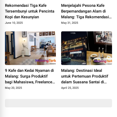
Rekomendasi Tiga Kafe
Menjelajahi Pesona Kafe
Tersembunyi untuk Pencinta
Berpemandangan Alam di
Kopi dan Kesunyian
Malang: Tiga Rekomendasi
Wajib Kunjung
June 10, 2025
May 31, 2025
9 Kafe dan Kedai Nyaman di
Malang: Destinasi Ideal
Malang: Surga Produktif
untuk Pertemuan Produktif
bagi Mahasiswa, Freelancer,
dalam Suasana Santai di
dan Pekerja Remote Tahun
Kafe-Kafe Kekinian
May 20, 2025
April 25, 2025
2025