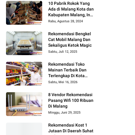
10 Pabrik Rokok Yang
Ada di Malang Kota dan
Kabupaten Malang, Ini
Alamat dan
Rabu, Agustus 28, 2024
Lowongannya
Rekomendasi Bengkel
Cat Mobil Malang Dan
Sekaligus Ketok Magic
Sabtu, Juli 12, 2025
Rekomendasi Toko
Mainan Terbaik Dan
Terlengkap Di Kota
Malang Terbaru Tahun
Sabtu, Mei 16, 2026
2026, Surga Mainan
Anak
8 Vendor Rekomendasi
Pasang Wifi 100 Ribuan
Di Malang
Minggu, Juni 29, 2025
Rekomendasi Kost 1
Jutaan Di Daerah Suhat