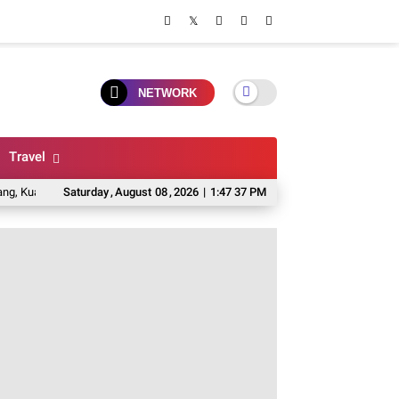
NETWORK
Travel
urih Dan Rasa Otentik
Saturday
,
August
6 Toko Karpet Di Malang Yang Murah, Lengkap, Dan 
08
,
2026
|
1:47 38 PM