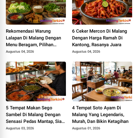
Rekomendasi Warung
6 Ceker Mercon Di Malang
Lalapan Di Malang Dengan
Dengan Harga Ramah Di
Menu Beragam, Pilihan
Kantong, Rasanya Juara
Tepat Saat Lapar
Augustus 04, 2026
Augustus 04, 2026
5 Tempat Makan Sego
4 Tempat Soto Ayam Di
Sambel Di Malang Dengan
Malang Yang Legendaris,
Sensasi Pedas Mantap, Siap
Murah, Dan Bikin Ketagihan
Menggoyang Lidah
Augustus 03, 2026
Augustus 01, 2026