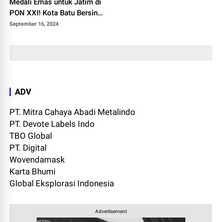
Medali Emas untuk Jatim di
PON XXI! Kota Batu Bersinar
di Ajang Nasional
September 16, 2024
ADV
PT. Mitra Cahaya Abadi Metalindo
PT. Devote Labels Indo
TBO Global
PT. Digital
Wovendamask
Karta Bhumi
Global Eksplorasi Indonesia
Advertisement