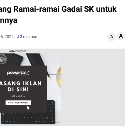
ng Ramai-ramai Gadai SK untuk
annya
A
06, 2024
3 min read
A
Advertisement