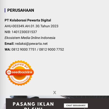
PERUSAHAAN
PT Kolaborasi Pewarta Digital
AHU-003349.AH.01.30.Tahun 2023
NIB: 1401230031537
Ekosistem Media Online Indonesia
Email:
redaksi@pewarta.net
WA:
0812 9000 7751
/
0812 9000 7752
©
2026
Pewarta Network
-
Indonesia digital media ecosystem
.