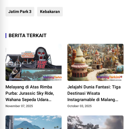
Jatim Park 3
Kebakaran
BERITA TERKAIT
Melayang di Atas Rimba
Jelajahi Dunia Fantasi: Tiga
Purba: Jurassic Sky Ride,
Destinasi Wisata
Wahana Sepeda Udara
Instagramable di Malang
Terpanjang Ikon Baru Jatim
yang Bikin Liburan Tak
November 07, 2025
October 03, 2025
Park 3
Terlupakan