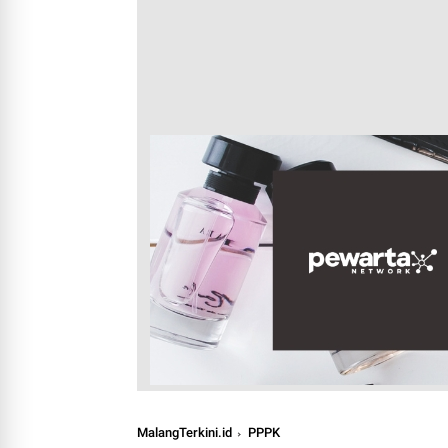
MalangTerkini.id
PPPK