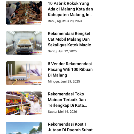
10 Pabrik Rokok Yang
Ada di Malang Kota dan
Kabupaten Malang, Ini
Alamat dan
Rabu, Agustus 28, 2024
Lowongannya
Rekomendasi Bengkel
Cat Mobil Malang Dan
Sekaligus Ketok Magic
Sabtu, Juli 12, 2025
8 Vendor Rekomendasi
Pasang Wifi 100 Ribuan
Di Malang
Minggu, Juni 29, 2025
Rekomendasi Toko
Mainan Terbaik Dan
Terlengkap Di Kota
Malang Terbaru Tahun
Sabtu, Mei 16, 2026
2026, Surga Mainan
Anak
Rekomendasi Kost 1
Jutaan Di Daerah Suhat