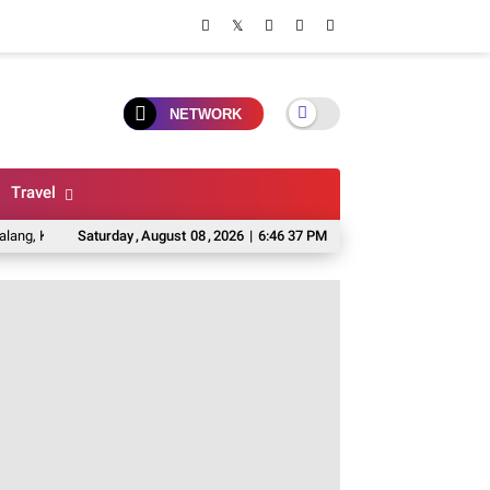
NETWORK
Travel
 Gurih Dan Rasa Otentik
Saturday
,
August
6 Toko Karpet Di Malang Yang Murah, Lengkap, D
08
,
2026
|
6:46 38 PM