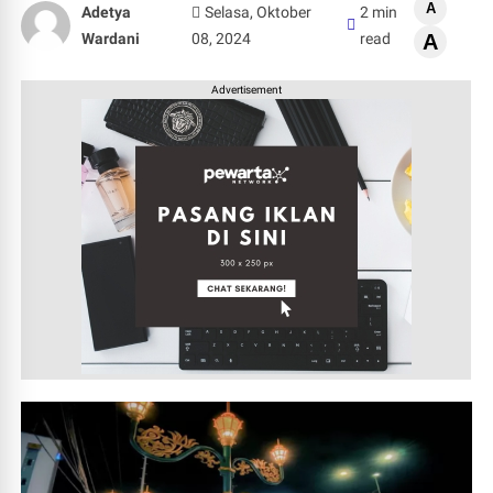
A
Adetya
Selasa, Oktober
2 min
Wardani
08, 2024
read
A
Advertisement