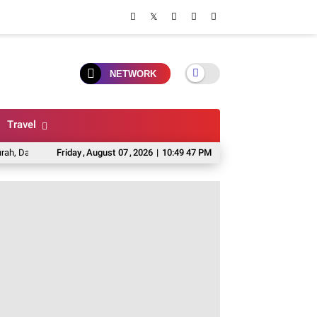
NETWORK
Travel
ling Favorit 2026
Friday
,
August
Rekomendasi Bengkel Sepeda Pancal Di Malang, Servi
07
,
2026
|
10:49 48 PM