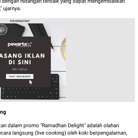
u dengan hidangan terbaik yang dapat mengembalikan
 ujarnya.
Advertisement
ing
rkan dalam promo "Ramadhan Delight" adalah olahan
ecara langsung (live cooking) oleh koki berpengalaman,