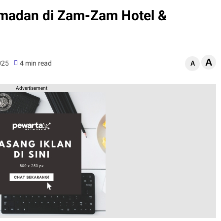
madan di Zam-Zam Hotel &
A
025
4 min read
A
Advertisement