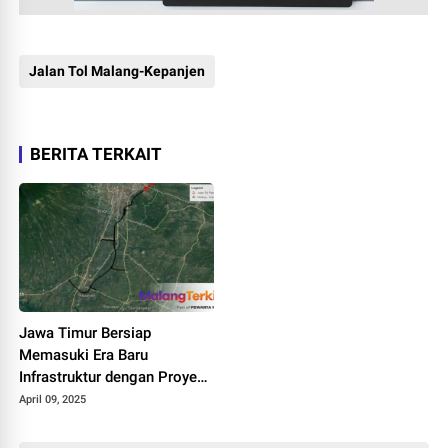
Jalan Tol Malang-Kepanjen
BERITA TERKAIT
Jawa Timur Bersiap
Memasuki Era Baru
Infrastruktur dengan Proyek
Strategis Jalan Tol Malang-
April 09, 2025
Kepanjen