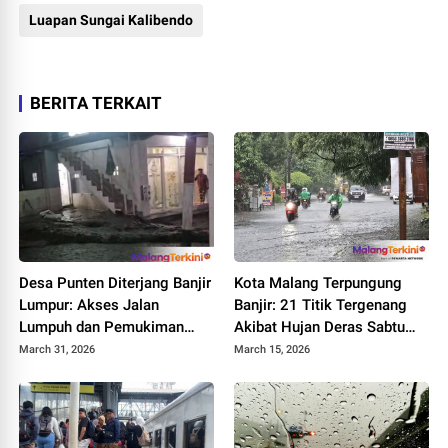
Luapan Sungai Kalibendo
BERITA TERKAIT
Desa Punten Diterjang Banjir
Kota Malang Terpungung
Lumpur: Akses Jalan
Banjir: 21 Titik Tergenang
Lumpuh dan Pemukiman
Akibat Hujan Deras Sabtu
Terendam
Sore
March 31, 2026
March 15, 2026