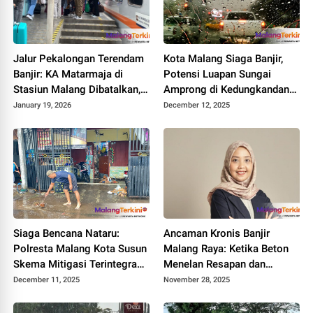
Jalur Pekalongan Terendam
Kota Malang Siaga Banjir,
Banjir: KA Matarmaja di
Potensi Luapan Sungai
Stasiun Malang Dibatalkan,
Amprong di Kedungkandang
Ratusan Penumpang
Memicu Kekhawatiran
January 19, 2026
December 12, 2025
Terdampak
Siaga Bencana Nataru:
Ancaman Kronis Banjir
Polresta Malang Kota Susun
Malang Raya: Ketika Beton
Skema Mitigasi Terintegrasi
Menelan Resapan dan
Hadapi Ancaman Banjir dan
Pentingnya Infrastruktur
December 11, 2025
November 28, 2025
Pohon Tumbang
Mitigasi