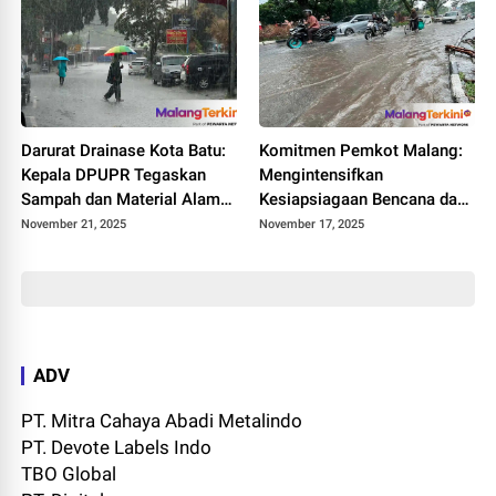
Darurat Drainase Kota Batu:
Komitmen Pemkot Malang:
Kepala DPUPR Tegaskan
Mengintensifkan
Sampah dan Material Alam
Kesiapsiagaan Bencana dan
Jadi Biang Keladi Banjir
Menuntaskan Masterplan
November 21, 2025
November 17, 2025
Luapan
Drainase
ADV
PT. Mitra Cahaya Abadi Metalindo
PT. Devote Labels Indo
TBO Global