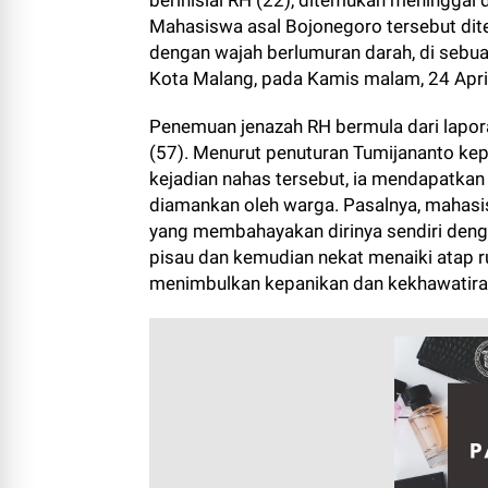
berinisial RH (22), ditemukan meninggal 
Mahasiswa asal Bojonegoro tersebut dit
dengan wajah berlumuran darah, di sebua
Kota Malang, pada Kamis malam, 24 Apri
Penemuan jenazah RH bermula dari lapora
(57). Menurut penuturan Tumijananto ke
kejadian nahas tersebut, ia mendapatkan
diamankan oleh warga. Pasalnya, mahas
yang membahayakan dirinya sendiri den
pisau dan kemudian nekat menaiki atap ru
menimbulkan kepanikan dan kekhawatiran