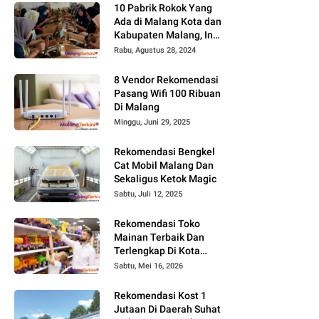
10 Pabrik Rokok Yang
Ada di Malang Kota dan
Kabupaten Malang, Ini
Alamat dan
Rabu, Agustus 28, 2024
Lowongannya
8 Vendor Rekomendasi
Pasang Wifi 100 Ribuan
Di Malang
Minggu, Juni 29, 2025
Rekomendasi Bengkel
Cat Mobil Malang Dan
Sekaligus Ketok Magic
Sabtu, Juli 12, 2025
Rekomendasi Toko
Mainan Terbaik Dan
Terlengkap Di Kota
Malang Terbaru Tahun
Sabtu, Mei 16, 2026
2026, Surga Mainan
Anak
Rekomendasi Kost 1
Jutaan Di Daerah Suhat