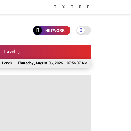
NETWORK
Travel
 Harga Bersaing, Dan Pelayanan Terbaik
Thursday
,
August
06
,
2026
|
07:56 08 AM
5 Pilihan Rice Bowl Di Malang U