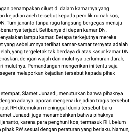
ngan penampakan siluet di dalam kamarnya yang
n kejadian aneh tersebut kepada pemilik rumah kos,
DN, Tumijananto tanpa ragu langsung bergegas menuju
enarnya terjadi. Setibanya di depan kamar DN,
enyalakan lampu kamar. Betapa terkejutnya mereka
et yang sebelumnya terlihat samar-samar ternyata adalah
lah, yang tergeletak tak berdaya di atas kasur kamar DN.
naskan, dengan wajah dan mulutnya berlumuran darah,
dari mulutnya. Pemandangan mengerikan ini tentu saja
segera melaporkan kejadian tersebut kepada pihak
setempat, Slamet Junaedi, menuturkan bahwa pihaknya
 dengan adanya laporan mengenai kejadian tragis tersebut.
at RH ditemukan meninggal dunia tersebut baru
. Slamet Junaedi juga menambahkan bahwa pihaknya
jananto, karena para penghuni kos, termasuk RH, belum
pihak RW sesuai dengan peraturan yang berlaku. Namun,