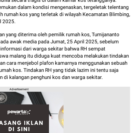
dunia secara tragis di dalam kamar kos tetangganya.
emukan dalam kondisi mengenaskan, tergeletak telentang
h rumah kos yang terletak di wilayah Kecamatan Blimbing,
l 2025.
n yang diterima oleh pemilik rumah kos, Tumijananto
pada awak media pada Jumat, 25 April 2025, sebelum
 informasi dari warga sekitar bahwa RH sempat
iswa malang itu diduga kuat mencoba melakukan tindakan
gan cara menjebol plafon kamarnya menggunakan sebuah
mah kos. Tindakan RH yang tidak lazim ini tentu saja
 di kalangan penghuni kos dan warga sekitar.
Advertisement