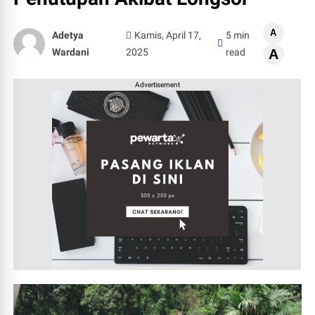
A
Adetya
Kamis, April 17,
5 min
Wardani
2025
read
A
Advertisement