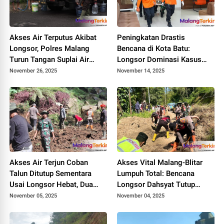
Akses Air Terputus Akibat
Peningkatan Drastis
Longsor, Polres Malang
Bencana di Kota Batu:
Turun Tangan Suplai Air
Longsor Dominasi Kasus
Bersih di Lawang
2025, Pemkot Siapkan Apel
November 26, 2025
November 14, 2025
Siaga Darurat
Akses Air Terjun Coban
Akses Vital Malang-Blitar
Talun Ditutup Sementara
Lumpuh Total: Bencana
Usai Longsor Hebat, Dua
Longsor Dahsyat Tutup
Warung Tertimbun Material
Jalan Nasional di Ngantang
November 05, 2025
November 04, 2025