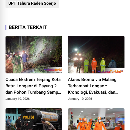
UPT Tahura Raden Soerjo
BERITA TERKAIT
Cuaca Ekstrem Terjang Kota
Akses Bromo via Malang
Batu: Longsor di Payung 2
Terhambat Longsor:
dan Pohon Tumbang Sempat
Kronologi, Evakuasi, dan
Lumpuhkan Lalu Lintas
Kondisi Terkini Jalur
January 19, 2026
January 10, 2026
Poncokusumo