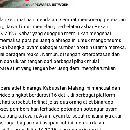
 dan keprihatinan mendalam sempat mencoreng persiapan
ng, Jawa Timur, menjelang perhelatan akbar Pekan
 IX 2025. Kabar yang sungguh memilukan mengenai
, memaksa para pejuang olahraga ini untuk mengonsumsi
hkan bangkai ayam sebagai sumber protein utama mereka,
i beragam reaksi. Namun, di tengah keterbatasan dan
 dan uluran tangan dari berbagai pihak mulai
para atlet yang tengah berjuang demi mengharumkan
para atlet binaraga Kabupaten Malang ini mencuat dan
video singkat berdurasi 16 detik di berbagai platform
ati tersebut, terlihat jelas dua orang atlet binaraga
oses pembersihan terhadap potongan-potongan ayam
atau bangkai ayam. Ayam-ayam tersebut rencananya akan
sebagai bagian dari asupan nutrisi mereka dalam
si Porprov Jatim IX 2025 yang semakin dekat.