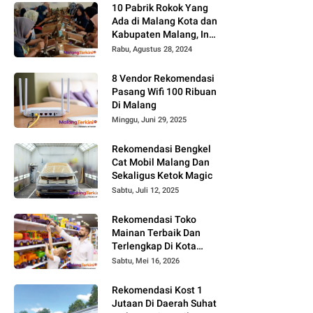
10 Pabrik Rokok Yang
Ada di Malang Kota dan
Kabupaten Malang, Ini
Alamat dan
Rabu, Agustus 28, 2024
Lowongannya
8 Vendor Rekomendasi
Pasang Wifi 100 Ribuan
Di Malang
Minggu, Juni 29, 2025
Rekomendasi Bengkel
Cat Mobil Malang Dan
Sekaligus Ketok Magic
Sabtu, Juli 12, 2025
Rekomendasi Toko
Mainan Terbaik Dan
Terlengkap Di Kota
Malang Terbaru Tahun
Sabtu, Mei 16, 2026
2026, Surga Mainan
Anak
Rekomendasi Kost 1
Jutaan Di Daerah Suhat