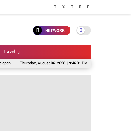
NETWORK
Travel
Malang Dengan Menu Beragam, Pilihan Tepat Saat Lapar
Thursday
,
August
06
,
2026
|
9:46 32 PM
Daftar Toko Sepe