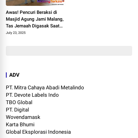
Awas! Pencuri Beraksi di
Masjid Agung Jami Malang,
Tas Jemaah Digasak Saat
Salat
July 23, 2025
ADV
PT. Mitra Cahaya Abadi Metalindo
PT. Devote Labels Indo
TBO Global
PT. Digital
Wovendamask
Karta Bhumi
Global Eksplorasi Indonesia