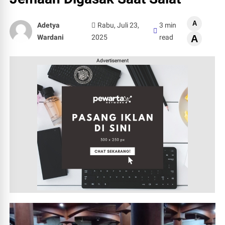
A
Adetya
Rabu, Juli 23,
3 min
Wardani
2025
read
A
Advertisement