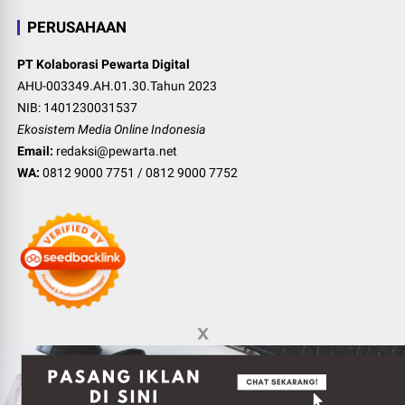
PERUSAHAAN
PT Kolaborasi Pewarta Digital
AHU-003349.AH.01.30.Tahun 2023
NIB: 1401230031537
Ekosistem Media Online Indonesia
Email:
redaksi@pewarta.net
WA:
0812 9000 7751
/
0812 9000 7752
©
2026
Pewarta Network
-
Indonesia digital media ecosystem
.