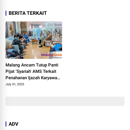
BERITA TERKAIT
Malang Ancam Tutup Panti
Pijat 'Syariah' AMS Terkait
Penahanan Ijazah Karyawan
dan Pelanggaran Izin
July 01, 2025
ADV