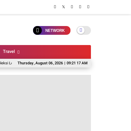
NETWORK
Travel
ap, Harga Bersaing, Dan Pelayanan Terbaik
Thursday
,
August
06
,
2026
|
09:21 18 AM
5 Pilihan Rice Bowl Di Mala