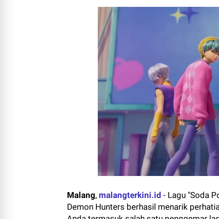
Malang
,
malangterkini.id
- Lagu "Soda Po
Demon Hunters berhasil menarik perhati
Anda termasuk salah satu penggemar lag