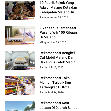
10 Pabrik Rokok Yang
Ada di Malang Kota dan
Kabupaten Malang, Ini
Alamat dan
Rabu, Agustus 28, 2024
Lowongannya
8 Vendor Rekomendasi
Pasang Wifi 100 Ribuan
Di Malang
Minggu, Juni 29, 2025
Rekomendasi Bengkel
Cat Mobil Malang Dan
Sekaligus Ketok Magic
Sabtu, Juli 12, 2025
Rekomendasi Toko
Mainan Terbaik Dan
Terlengkap Di Kota
Malang Terbaru Tahun
Sabtu, Mei 16, 2026
2026, Surga Mainan
Anak
Rekomendasi Kost 1
Jutaan Di Daerah Suhat