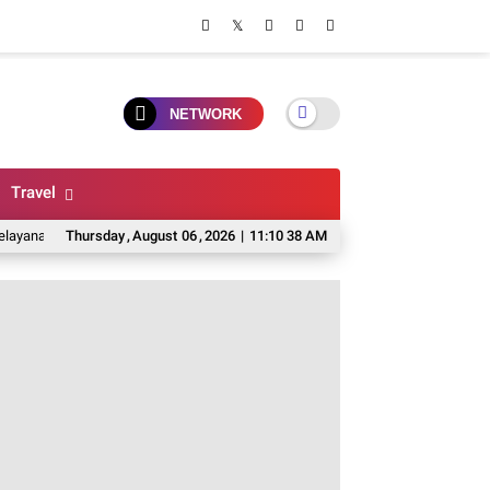
NETWORK
Travel
erbaik
5 Pilihan Rice Bowl Di Malang Untuk Makan Siang, Lauknya Melim
Thursday
,
August
06
,
2026
|
11:10 39 AM