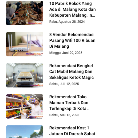
10 Pabrik Rokok Yang
Ada di Malang Kota dan
Kabupaten Malang, Ini
Alamat dan
Rabu, Agustus 28, 2024
Lowongannya
8 Vendor Rekomendasi
Pasang Wifi 100 Ribuan
Di Malang
Minggu, Juni 29, 2025
Rekomendasi Bengkel
Cat Mobil Malang Dan
Sekaligus Ketok Magic
Sabtu, Juli 12, 2025
Rekomendasi Toko
Mainan Terbaik Dan
Terlengkap Di Kota
Malang Terbaru Tahun
Sabtu, Mei 16, 2026
2026, Surga Mainan
Anak
Rekomendasi Kost 1
Jutaan Di Daerah Suhat