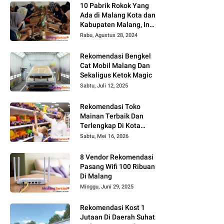
10 Pabrik Rokok Yang
Ada di Malang Kota dan
Kabupaten Malang, Ini
Alamat dan
Rabu, Agustus 28, 2024
Lowongannya
Rekomendasi Bengkel
Cat Mobil Malang Dan
Sekaligus Ketok Magic
Sabtu, Juli 12, 2025
Rekomendasi Toko
Mainan Terbaik Dan
Terlengkap Di Kota
Malang Terbaru Tahun
Sabtu, Mei 16, 2026
2026, Surga Mainan
Anak
8 Vendor Rekomendasi
Pasang Wifi 100 Ribuan
Di Malang
Minggu, Juni 29, 2025
Rekomendasi Kost 1
Jutaan Di Daerah Suhat