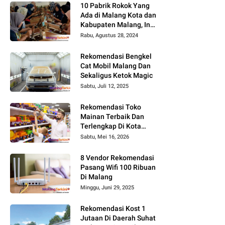
10 Pabrik Rokok Yang
Ada di Malang Kota dan
Kabupaten Malang, Ini
Alamat dan
Rabu, Agustus 28, 2024
Lowongannya
Rekomendasi Bengkel
Cat Mobil Malang Dan
Sekaligus Ketok Magic
Sabtu, Juli 12, 2025
Rekomendasi Toko
Mainan Terbaik Dan
Terlengkap Di Kota
Malang Terbaru Tahun
Sabtu, Mei 16, 2026
2026, Surga Mainan
Anak
8 Vendor Rekomendasi
Pasang Wifi 100 Ribuan
Di Malang
Minggu, Juni 29, 2025
Rekomendasi Kost 1
Jutaan Di Daerah Suhat