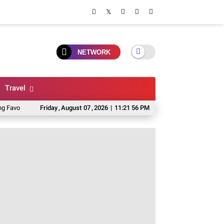
NETWORK
Travel
 2026
Rekomendasi Bengkel Sepeda Pancal Di Malang, Servis Cepat Dan H
Friday
,
August
07
,
2026
|
11:21 58 PM