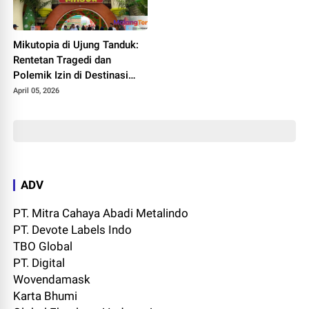
Mikutopia di Ujung Tanduk:
Rentetan Tragedi dan
Polemik Izin di Destinasi
Anyar Kota Batu
April 05, 2026
ADV
PT. Mitra Cahaya Abadi Metalindo
PT. Devote Labels Indo
TBO Global
PT. Digital
Wovendamask
Karta Bhumi