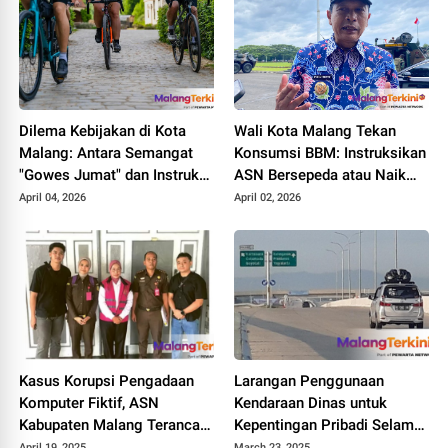
Dilema Kebijakan di Kota
Wali Kota Malang Tekan
Malang: Antara Semangat
Konsumsi BBM: Instruksikan
"Gowes Jumat" dan Instruksi
ASN Bersepeda atau Naik
WFH Pusat
Angkot Setiap Jumat
April 04, 2026
April 02, 2026
Kasus Korupsi Pengadaan
Larangan Penggunaan
Komputer Fiktif, ASN
Kendaraan Dinas untuk
Kabupaten Malang Terancam
Kepentingan Pribadi Selama
Dipecat
Libur Lebaran di Kota Batu
April 19, 2025
March 23, 2025