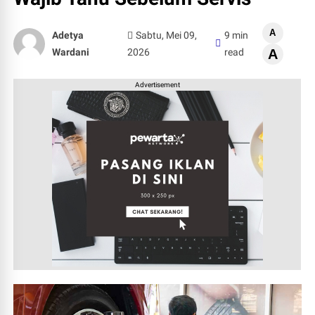
A
Adetya
Sabtu, Mei 09,
9 min
Wardani
2026
read
A
Advertisement