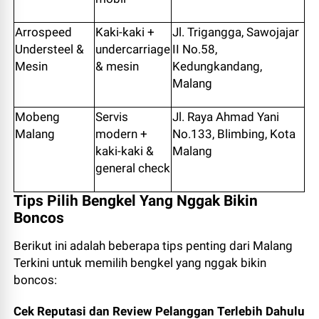
Arrospeed
Kaki-kaki +
Jl. Trigangga, Sawojajar
Understeel &
undercarriage
II No.58,
Mesin
& mesin
Kedungkandang,
Malang
Mobeng
Servis
Jl. Raya Ahmad Yani
Malang
modern +
No.133, Blimbing, Kota
kaki-kaki &
Malang
general check
Tips Pilih Bengkel Yang Nggak Bikin
Boncos
Berikut ini adalah beberapa tips penting dari Malang
Terkini untuk memilih bengkel yang nggak bikin
boncos:
Cek Reputasi dan Review Pelanggan Terlebih Dahulu