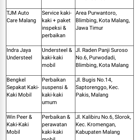
TJM Auto
Service kaki-
Area Purwantoro,
Care Malang
kaki + paket
Blimbing, Kota Malang,
inspeksi &
Jawa Timur
perbaikan
Indra Jaya
Understeel &
Jl. Raden Panji Suroso
Understeel
kaki-kaki
No.6, Purwodadi,
mobil
Blimbing, Kota Malang
Bengkel
Perbaikan
Jl. Bugis No.14,
Sepakat Kaki-
suspensi &
Saptorenggo, Kec.
Kaki Mobil
kaki-kaki
Pakis, Malang
umum
Win Peer &
Perbaikan &
Jl. Kalibiru No.6, Slorok,
Kaki-Kaki
perawatan
Kec. Kromengan,
Mobil
kaki-kaki
Kabupaten Malang
mobil