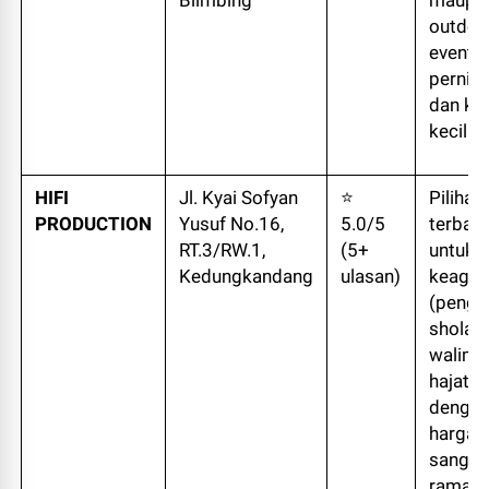
Blimbing
maupu
outdoo
event
pernik
dan ko
kecil.
HIFI
Jl. Kyai Sofyan
⭐
Pilihan
PRODUCTION
Yusuf No.16,
5.0/5
terbaik
RT.3/RW.1,
(5+
untuk 
Kedungkandang
ulasan)
keaga
(pengaj
sholaw
walima
hajata
denga
harga 
sangat
ramah 