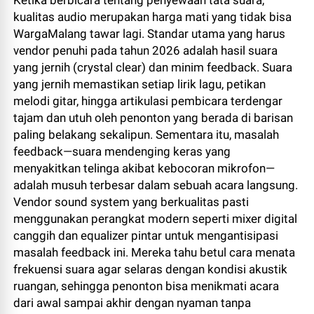
Ketika berbicara tentang penyewaan tata suara,
kualitas audio merupakan harga mati yang tidak bisa
WargaMalang tawar lagi. Standar utama yang harus
vendor penuhi pada tahun 2026 adalah hasil suara
yang jernih (crystal clear) dan minim feedback. Suara
yang jernih memastikan setiap lirik lagu, petikan
melodi gitar, hingga artikulasi pembicara terdengar
tajam dan utuh oleh penonton yang berada di barisan
paling belakang sekalipun. Sementara itu, masalah
feedback—suara mendenging keras yang
menyakitkan telinga akibat kebocoran mikrofon—
adalah musuh terbesar dalam sebuah acara langsung.
Vendor sound system yang berkualitas pasti
menggunakan perangkat modern seperti mixer digital
canggih dan equalizer pintar untuk mengantisipasi
masalah feedback ini. Mereka tahu betul cara menata
frekuensi suara agar selaras dengan kondisi akustik
ruangan, sehingga penonton bisa menikmati acara
dari awal sampai akhir dengan nyaman tanpa