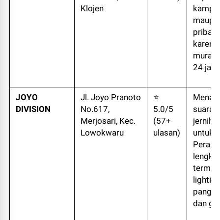
Klojen
kampu
maupu
pribadi
karena
murah,
24 jam
JOYO
Jl. Joyo Pranoto
⭐
Menaw
DIVISION
No.617,
5.0/5
suara 
Merjosari, Kec.
(57+
jernih,
Lowokwaru
ulasan)
untuk e
Perala
lengka
termas
lighting
panggu
dan ge