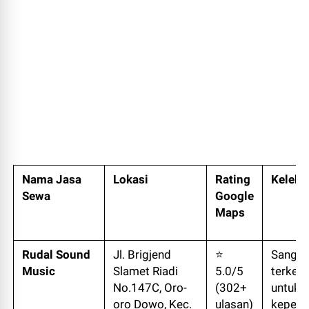
Nama Jasa
Lokasi
Rating
Keleb
Sewa
Google
Maps
Rudal Sound
Jl. Brigjend
⭐
Sangat
Music
Slamet Riadi
5.0/5
terkena
No.147C, Oro-
(302+
untuk
oro Dowo, Kec.
ulasan)
keperl