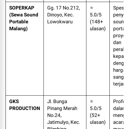
SOPERKAP
Gg. 17 No.212,
⭐
Spesial
(Sewa Sound
Dinoyo, Kec.
5.0/5
penye
Portable
Lowokwaru
(148+
sound
Malang)
ulasan)
portabl
proyekt
dan
perala
kepani
denga
harga 
sangat
terjang
GKS
Jl. Bunga
⭐
Profes
PRODUCTION
Pinang Merah
5.0/5
dalam
No.24,
(52+
mengel
Jatimulyo, Kec.
ulasan)
acara 