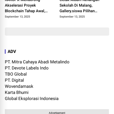
Akselerasi Proyek
Sekolah Di Malang,
Blockchain Tahap Awal,
Gallery.siswa Pilihan
Membangun Ekosistem
Terbaiknya
September 13, 2025
September 13, 2025
Teknologi Finansial Generasi
Berikutnya
ADV
PT. Mitra Cahaya Abadi Metalindo
PT. Devote Labels Indo
TBO Global
PT. Digital
Wovendamask
Karta Bhumi
Global Eksplorasi Indonesia
Advertisement