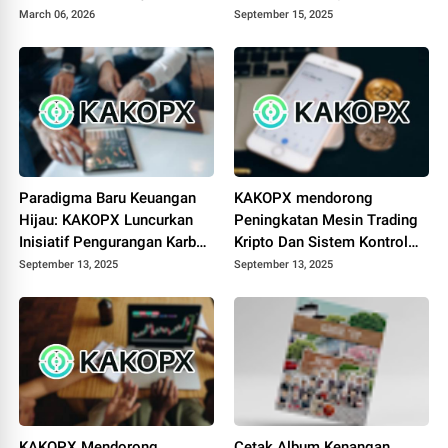
March 06, 2026
September 15, 2025
Paradigma Baru Keuangan
KAKOPX mendorong
Hijau: KAKOPX Luncurkan
Peningkatan Mesin Trading
Inisiatif Pengurangan Karbon
Kripto Dan Sistem Kontrol
di Industri
Risiko AI
September 13, 2025
September 13, 2025
KAKOPX Mendorong
Cetak Album Kenangan