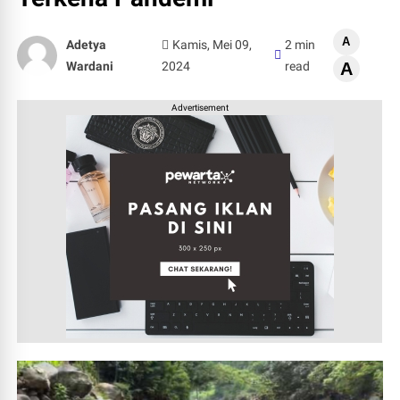
A
Adetya
Kamis, Mei 09,
2 min
Wardani
2024
read
A
Advertisement