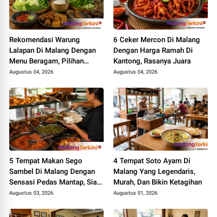
Rekomendasi Warung
6 Ceker Mercon Di Malang
Lalapan Di Malang Dengan
Dengan Harga Ramah Di
Menu Beragam, Pilihan
Kantong, Rasanya Juara
Tepat Saat Lapar
Augustus 04, 2026
Augustus 04, 2026
5 Tempat Makan Sego
4 Tempat Soto Ayam Di
Sambel Di Malang Dengan
Malang Yang Legendaris,
Sensasi Pedas Mantap, Siap
Murah, Dan Bikin Ketagihan
Menggoyang Lidah
Augustus 03, 2026
Augustus 01, 2026