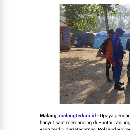
Malang,
malangterkini.id
-
Upaya pencari
hanyut saat memancing di Pantai Tanjung
yang terdiri dari Basarnas, Polairud Pol