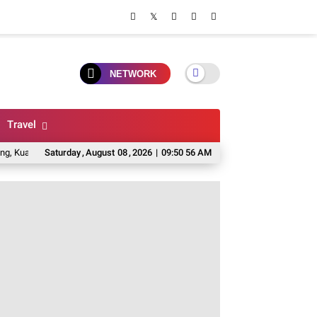
NETWORK
Travel
urih Dan Rasa Otentik
Saturday
,
August
6 Toko Karpet Di Malang Yang Murah, Lengkap, Dan 
08
,
2026
|
09:50 57 AM