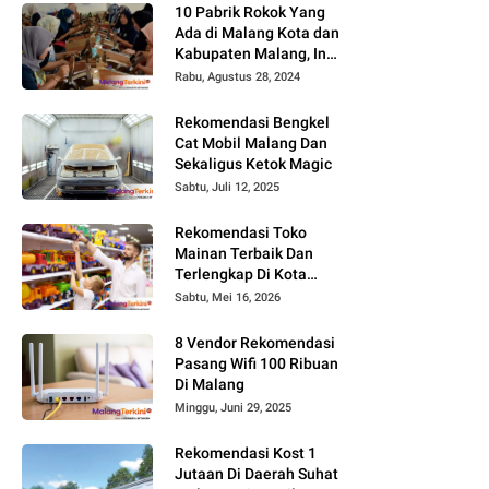
10 Pabrik Rokok Yang
Ada di Malang Kota dan
Kabupaten Malang, Ini
Alamat dan
Rabu, Agustus 28, 2024
Lowongannya
Rekomendasi Bengkel
Cat Mobil Malang Dan
Sekaligus Ketok Magic
Sabtu, Juli 12, 2025
Rekomendasi Toko
Mainan Terbaik Dan
Terlengkap Di Kota
Malang Terbaru Tahun
Sabtu, Mei 16, 2026
2026, Surga Mainan
Anak
8 Vendor Rekomendasi
Pasang Wifi 100 Ribuan
Di Malang
Minggu, Juni 29, 2025
Rekomendasi Kost 1
Jutaan Di Daerah Suhat