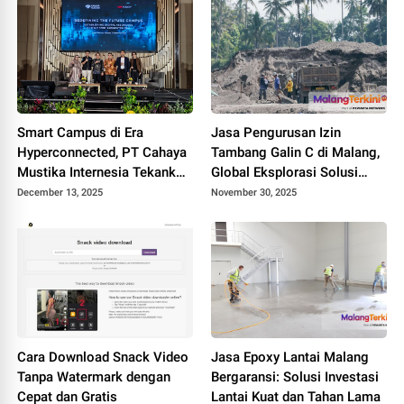
Smart Campus di Era
Jasa Pengurusan Izin
Hyperconnected, PT Cahaya
Tambang Galin C di Malang,
Mustika Internesia Tekankan
Global Eksplorasi Solusi
Integrasi Keamanan Fisik
terbaik
December 13, 2025
November 30, 2025
dan Digital
Cara Download Snack Video
Jasa Epoxy Lantai Malang
Tanpa Watermark dengan
Bergaransi: Solusi Investasi
Cepat dan Gratis
Lantai Kuat dan Tahan Lama