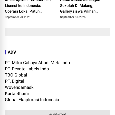
Lisensi ke Indonesia:
Sekolah Di Malang,
Operasi Lokal Patuh
Gallery.siswa Pilihan
Regulasi Memasuki Tahap
Terbaiknya
September 20, 2025
September 13, 2025
Akhir
ADV
PT. Mitra Cahaya Abadi Metalindo
PT. Devote Labels Indo
TBO Global
PT. Digital
Wovendamask
Karta Bhumi
Global Eksplorasi Indonesia
Advertisement