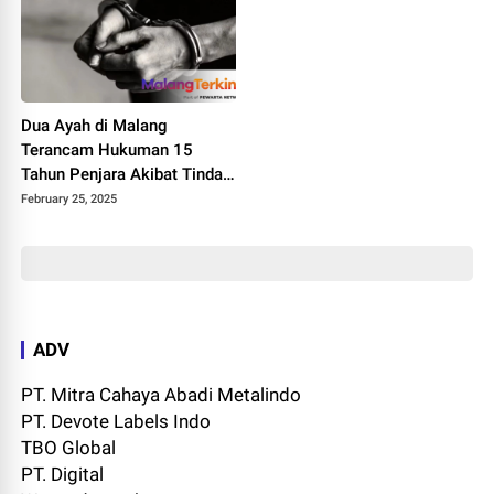
Dua Ayah di Malang
Terancam Hukuman 15
Tahun Penjara Akibat Tindak
Asusila Terhadap Anak
February 25, 2025
Kandung
ADV
PT. Mitra Cahaya Abadi Metalindo
PT. Devote Labels Indo
TBO Global
PT. Digital