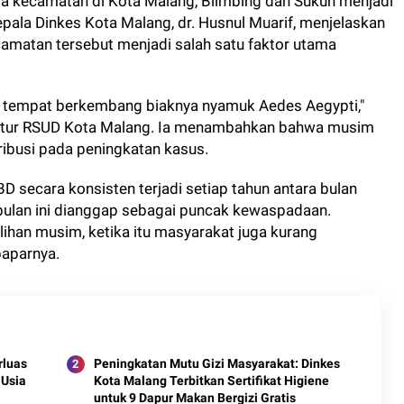
ma kecamatan di Kota Malang, Blimbing dan Sukun menjadi
pala Dinkes Kota Malang, dr. Husnul Muarif, menjelaskan
matan tersebut menjadi salah satu faktor utama
i tempat berkembang biaknya nyamuk Aedes Aegypti,"
rektur RSUD Kota Malang. Ia menambahkan bahwa musim
ribusi pada peningkatan kasus.
D secara konsisten terjadi setiap tahun antara bulan
n-bulan ini dianggap sebagai puncak kewaspadaan.
alihan musim, ketika itu masyarakat juga kurang
paparnya.
rluas
Peningkatan Mutu Gizi Masyarakat: Dinkes
 Usia
Kota Malang Terbitkan Sertifikat Higiene
untuk 9 Dapur Makan Bergizi Gratis