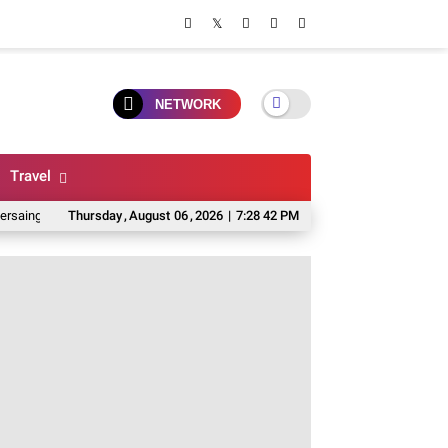
NETWORK
Travel
an Pelayanan Terbaik
Thursday
,
August
5 Pilihan Rice Bowl Di Malang Untuk Makan Siang,
06
,
2026
|
7:28 43 PM