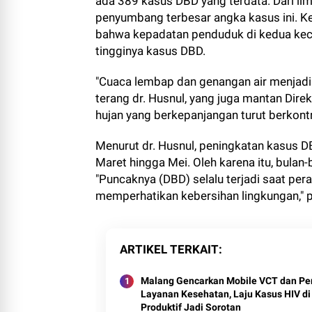
ada 389 kasus DBD yang terdata. Dari li
penyumbang terbesar angka kasus ini. Ke
bahwa kepadatan penduduk di kedua keca
tingginya kasus DBD.
"Cuaca lembap dan genangan air menjad
terang dr. Husnul, yang juga mantan Di
hujan yang berkepanjangan turut berkont
Menurut dr. Husnul, peningkatan kasus DB
Maret hingga Mei. Oleh karena itu, bula
"Puncaknya (DBD) selalu terjadi saat per
memperhatikan kebersihan lingkungan," 
ARTIKEL TERKAIT
Malang Gencarkan Mobile VCT dan Pe
Layanan Kesehatan, Laju Kasus HIV di
Produktif Jadi Sorotan