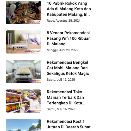
10 Pabrik Rokok Yang
Ada di Malang Kota dan
Kabupaten Malang, Ini
Alamat dan
Rabu, Agustus 28, 2024
Lowongannya
8 Vendor Rekomendasi
Pasang Wifi 100 Ribuan
Di Malang
Minggu, Juni 29, 2025
Rekomendasi Bengkel
Cat Mobil Malang Dan
Sekaligus Ketok Magic
Sabtu, Juli 12, 2025
Rekomendasi Toko
Mainan Terbaik Dan
Terlengkap Di Kota
Malang Terbaru Tahun
Sabtu, Mei 16, 2026
2026, Surga Mainan
Anak
Rekomendasi Kost 1
Jutaan Di Daerah Suhat