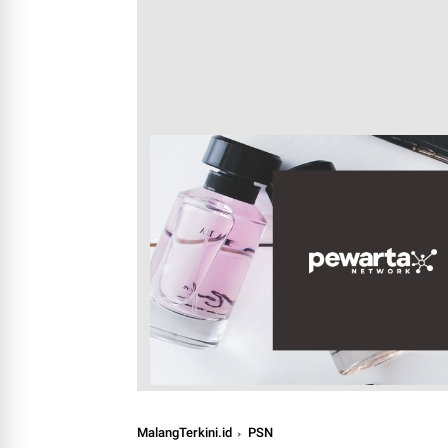
MalangTerkini.id
PSN