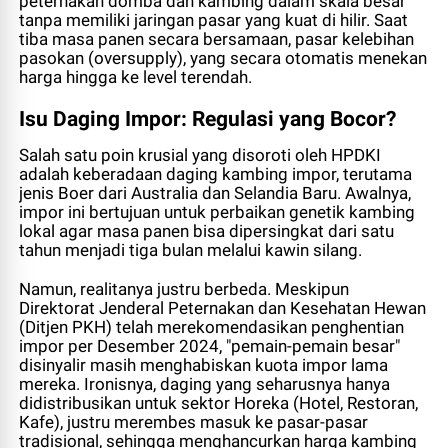
peternakan domba dan kambing dalam skala besar
tanpa memiliki jaringan pasar yang kuat di hilir. Saat
tiba masa panen secara bersamaan, pasar kelebihan
pasokan (
oversupply
), yang secara otomatis menekan
harga hingga ke level terendah.
Isu Daging Impor: Regulasi yang Bocor?
Salah satu poin krusial yang disoroti oleh HPDKI
adalah keberadaan daging kambing impor, terutama
jenis Boer dari Australia dan Selandia Baru. Awalnya,
impor ini bertujuan untuk perbaikan genetik kambing
lokal agar masa panen bisa dipersingkat dari satu
tahun menjadi tiga bulan melalui kawin silang.
Namun, realitanya justru berbeda. Meskipun
Direktorat Jenderal Peternakan dan Kesehatan Hewan
(Ditjen PKH) telah merekomendasikan penghentian
impor per Desember 2024, "pemain-pemain besar"
disinyalir masih menghabiskan kuota impor lama
mereka. Ironisnya, daging yang seharusnya hanya
didistribusikan untuk sektor Horeka (Hotel, Restoran,
Kafe), justru merembes masuk ke pasar-pasar
tradisional, sehingga menghancurkan harga kambing