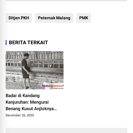
Ditjen PKH
Peternak Malang
PMK
BERITA TERKAIT
Badai di Kandang
Kanjuruhan: Mengurai
Benang Kusut Anjloknya
Harga Kambing dan Jeritan
December 26, 2025
Peternak Malang