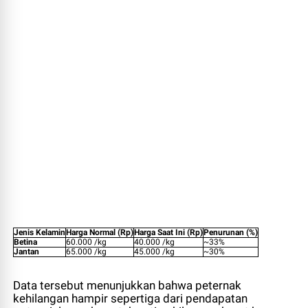
Jenis Kelamin
Harga Normal (Rp)
Harga Saat Ini (Rp)
Penurunan (%)
Betina
60.000 /kg
40.000 /kg
~33%
Jantan
65.000 /kg
45.000 /kg
~30%
Data tersebut menunjukkan bahwa peternak
kehilangan hampir sepertiga dari pendapatan